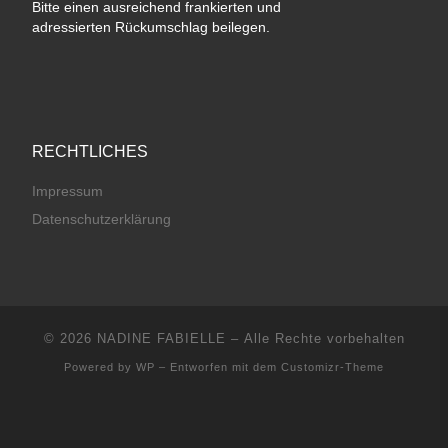
Bitte einen ausreichend frankierten und
adressierten Rückumschlag beilegen.
RECHTLICHES
Impressum
Datenschutzerklärung
© 2026
NADINE FABIELLE
– Alle Rechte vorbehalten
Powered by
WP
– Entworfen mit dem
Customizr-Theme