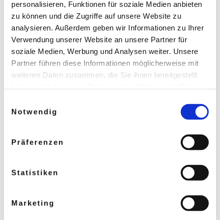
personalisieren, Funktionen für soziale Medien anbieten
Bereits mit der Single „Sag mir wie
zu können und die Zugriffe auf unsere Website zu
weit“ zeigte
analysieren. Außerdem geben wir Informationen zu Ihrer
Verwendung unserer Website an unsere Partner für
sie, wie stark sie emotionale
soziale Medien, Werbung und Analysen weiter. Unsere
Stimmungen einfangen kann – ein
Partner führen diese Informationen möglicherweise mit
Song, den sie
weiteren Daten zusammen, die Sie ihnen bereitgestellt
haben oder die sie im Rahmen Ihrer Nutzung der Dienste
gesammelt haben. Sie geben Einwilligung zu unseren
Einwilligungsauswahl
gemeinsam mit Andre Stade
Cookies, wenn Sie unsere Webseite weiterhin nutzen.
Notwendig
schrieb. Auch ihre neue Single „Ich
kann Dir das
Präferenzen
nicht versprechen“ entstand in
Zusammenarbeit mit ihm. Diese
Statistiken
enge
Marketing
Kooperation sorgt für einen