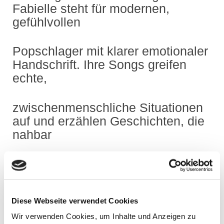
Fabielle steht für modernen,
gefühlvollen
Popschlager mit klarer emotionaler
Handschrift. Ihre Songs greifen
echte,
zwischenmenschliche Situationen
auf und erzählen Geschichten, die
nahbar
und ehrlich wirken. Zentrale
Themen: Liebe, Sehnsucht, Nähe
und die leisen
Diese Webseite verwendet Cookies
Wir verwenden Cookies, um Inhalte und Anzeigen zu
Zwischentöne von Beziehungen.