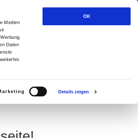
Search
IK & VIDEOS
BIOGRAFIE
MEDIA
OK
le Medien
ir
, Werbung
ren Daten
ienste
weiterhin
Marketing
Details zeigen
seite!