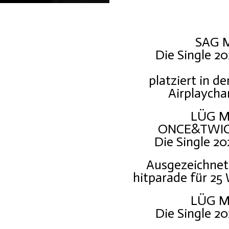
SAG M
Die Single 20
platziert in d
Airplaycha
LÜG M
ONCE&TWICE
Die Single 20
Ausgezeichnet
hitparade für 25
LÜG M
Die Single 20