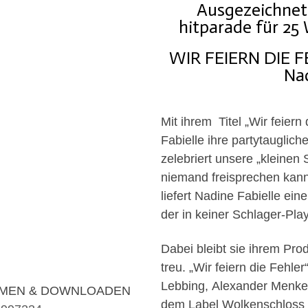
Ausgezeichnet
hitparade für 25
WIR FEIERN DIE FE
Nad
Mit ihrem Titel „Wir feiern
Fabielle ihre partytauglic
zelebriert unsere „kleinen
niemand freisprechen kann
liefert Nadine Fabielle ei
der in keiner Schlager-Playl
Dabei bleibt sie ihrem Pr
treu. „Wir feiern die Fehl
Lebbing, Alexander Menke 
MEN & DOWNLOADEN
dem Label Wolkenschloss üb